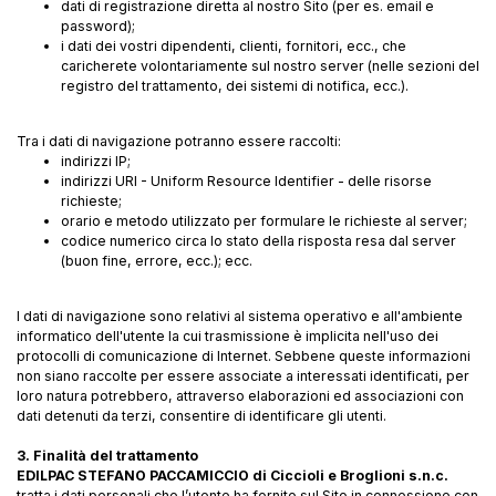
dati di registrazione diretta al nostro Sito (per es. email e
password);
i dati dei vostri dipendenti, clienti, fornitori, ecc., che
caricherete volontariamente sul nostro server (nelle sezioni del
registro del trattamento, dei sistemi di notifica, ecc.).
Tra i dati di navigazione potranno essere raccolti:
indirizzi IP;
indirizzi URI - Uniform Resource Identifier - delle risorse
richieste;
orario e metodo utilizzato per formulare le richieste al server;
codice numerico circa lo stato della risposta resa dal server
(buon fine, errore, ecc.); ecc.
I dati di navigazione sono relativi al sistema operativo e all'ambiente
informatico dell'utente la cui trasmissione è implicita nell'uso dei
protocolli di comunicazione di Internet. Sebbene queste informazioni
non siano raccolte per essere associate a interessati identificati, per
loro natura potrebbero, attraverso elaborazioni ed associazioni con
dati detenuti da terzi, consentire di identificare gli utenti.
3. Finalità del trattamento
EDILPAC STEFANO PACCAMICCIO di Ciccioli e Broglioni s.n.c.
tratta i dati personali che l’utente ha fornito sul Sito in connessione con