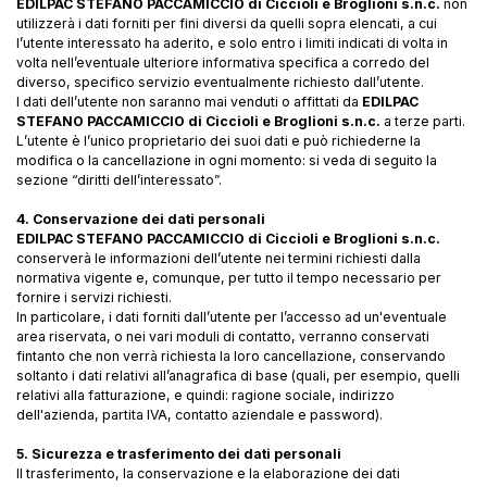
EDILPAC STEFANO PACCAMICCIO di Ciccioli e Broglioni s.n.c.
non
utilizzerà i dati forniti per fini diversi da quelli sopra elencati, a cui
l’utente interessato ha aderito, e solo entro i limiti indicati di volta in
volta nell’eventuale ulteriore informativa specifica a corredo del
diverso, specifico servizio eventualmente richiesto dall’utente.
I dati dell’utente non saranno mai venduti o affittati da
EDILPAC
STEFANO PACCAMICCIO di Ciccioli e Broglioni s.n.c.
a terze parti.
L’utente è l’unico proprietario dei suoi dati e può richiederne la
modifica o la cancellazione in ogni momento: si veda di seguito la
sezione “diritti dell’interessato”.
4. Conservazione dei dati personali
EDILPAC STEFANO PACCAMICCIO di Ciccioli e Broglioni s.n.c.
conserverà le informazioni dell’utente nei termini richiesti dalla
normativa vigente e, comunque, per tutto il tempo necessario per
fornire i servizi richiesti.
In particolare, i dati forniti dall’utente per l’accesso ad un'eventuale
area riservata, o nei vari moduli di contatto, verranno conservati
fintanto che non verrà richiesta la loro cancellazione, conservando
soltanto i dati relativi all’anagrafica di base (quali, per esempio, quelli
relativi alla fatturazione, e quindi: ragione sociale, indirizzo
dell'azienda, partita IVA, contatto aziendale e password).
5. Sicurezza e trasferimento dei dati personali
Il trasferimento, la conservazione e la elaborazione dei dati