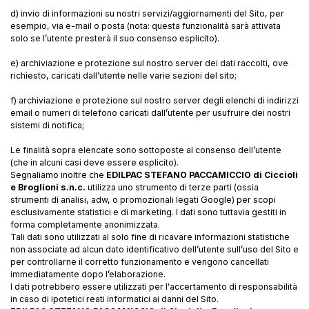
d) invio di informazioni su nostri servizi/aggiornamenti del Sito, per
esempio, via e-mail o posta (nota: questa funzionalità sarà attivata
solo se l’utente presterà il suo consenso esplicito).
e) archiviazione e protezione sul nostro server dei dati raccolti, ove
richiesto, caricati dall’utente nelle varie sezioni del sito;
f) archiviazione e protezione sul nostro server degli elenchi di indirizzi
email o numeri di telefono caricati dall’utente per usufruire dei nostri
sistemi di notifica;
Le finalità sopra elencate sono sottoposte al consenso dell’utente
(che in alcuni casi deve essere esplicito).
Segnaliamo inoltre che
EDILPAC STEFANO PACCAMICCIO di Ciccioli
e Broglioni s.n.c.
utilizza uno strumento di terze parti (ossia
strumenti di analisi, adw, o promozionali legati Google) per scopi
esclusivamente statistici e di marketing. I dati sono tuttavia gestiti in
forma completamente anonimizzata.
Tali dati sono utilizzati al solo fine di ricavare informazioni statistiche
non associate ad alcun dato identificativo dell’utente sull’uso del Sito e
per controllarne il corretto funzionamento e vengono cancellati
immediatamente dopo l’elaborazione.
I dati potrebbero essere utilizzati per l'accertamento di responsabilità
in caso di ipotetici reati informatici ai danni del Sito.