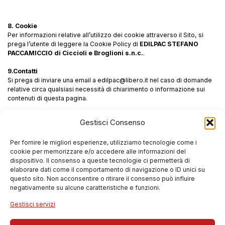
8. Cookie
Per informazioni relative all’utilizzo dei cookie attraverso il Sito, si
prega l’utente di leggere la Cookie Policy di
EDILPAC STEFANO
PACCAMICCIO di Ciccioli e Broglioni s.n.c.
.
9.Contatti
Si prega di inviare una email a edilpac@libero.it nel caso di domande
relative circa qualsiasi necessità di chiarimento o informazione sui
contenuti di questa pagina.
Il documento è stato aggiornato in data 18/05/2018 per essere
Gestisci Consenso
conforme alle disposizioni normative in materia, ed in particolare in
conformità al Regolamento UE 2016/679.
Per fornire le migliori esperienze, utilizziamo tecnologie come i
Spello 18 Maggio 2018
cookie per memorizzare e/o accedere alle informazioni del
dispositivo. Il consenso a queste tecnologie ci permetterà di
elaborare dati come il comportamento di navigazione o ID unici su
questo sito. Non acconsentire o ritirare il consenso può influire
negativamente su alcune caratteristiche e funzioni.
EDILPAC STEFANO PACCAMICCIO DI
Gestisci servizi
CICCIOLI E BROGLIONI S.N.C.