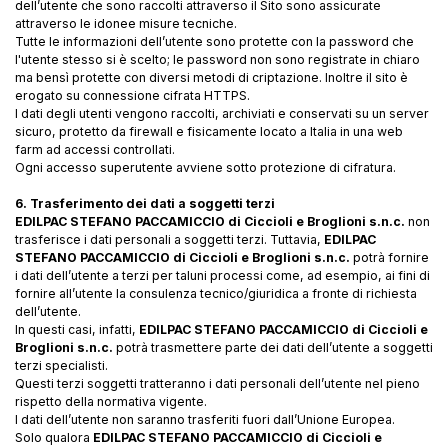
dell’utente che sono raccolti attraverso il Sito sono assicurate
attraverso le idonee misure tecniche.
Tutte le informazioni dell’utente sono protette con la password che
l'utente stesso si è scelto; le password non sono registrate in chiaro
ma bensì protette con diversi metodi di criptazione. Inoltre il sito è
erogato su connessione cifrata HTTPS.
I dati degli utenti vengono raccolti, archiviati e conservati su un server
sicuro, protetto da firewall e fisicamente locato a Italia in una web
farm ad accessi controllati.
Ogni accesso superutente avviene sotto protezione di cifratura.
6. Trasferimento dei dati a soggetti terzi
EDILPAC STEFANO PACCAMICCIO di Ciccioli e Broglioni s.n.c.
non
trasferisce i dati personali a soggetti terzi. Tuttavia,
EDILPAC
STEFANO PACCAMICCIO di Ciccioli e Broglioni s.n.c.
potrà fornire
i dati dell’utente a terzi per taluni processi come, ad esempio, ai fini di
fornire all’utente la consulenza tecnico/giuridica a fronte di richiesta
dell’utente.
In questi casi, infatti,
EDILPAC STEFANO PACCAMICCIO di Ciccioli e
Broglioni s.n.c.
potrà trasmettere parte dei dati dell’utente a soggetti
terzi specialisti.
Questi terzi soggetti tratteranno i dati personali dell’utente nel pieno
rispetto della normativa vigente.
I dati dell’utente non saranno trasferiti fuori dall’Unione Europea.
Solo qualora
EDILPAC STEFANO PACCAMICCIO di Ciccioli e