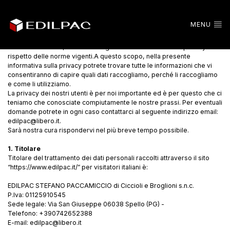
MENU
Ai sensi del GDPR, il nostro sito gestisce i dati relativi alla privacy nel
rispetto delle norme vigenti.A questo scopo, nella presente
informativa sulla privacy potrete trovare tutte le informazioni che vi
consentiranno di capire quali dati raccogliamo, perché li raccogliamo
e come li utilizziamo.
La privacy dei nostri utenti è per noi importante ed è per questo che ci
teniamo che conosciate compiutamente le nostre prassi. Per eventuali
domande potrete in ogni caso contattarci al seguente indirizzo email:
edilpac@libero.it.
Sarà nostra cura rispondervi nel più breve tempo possibile.
1. Titolare
Titolare del trattamento dei dati personali raccolti attraverso il sito
“https://www.edilpac.it/” per visitatori italiani è:
EDILPAC STEFANO PACCAMICCIO di Ciccioli e Broglioni s.n.c.
P.Iva: 01125910545
Sede legale: Via San Giuseppe 06038 Spello (PG) -
Telefono: +390742652388
E-mail: edilpac@libero.it